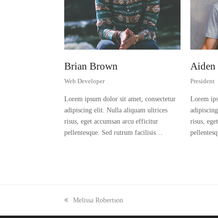
Brian Brown
Aiden
Web Developer
President
Lorem ipsum dolor sit amet, consectetur
Lorem ips
adipiscing elit. Nulla aliquam ultrices
adipiscing
risus, eget accumsan arcu efficitur
risus, ege
pellentesque. Sed rutrum facilisis…
pellentes
previous
Melissa Robertson
post: