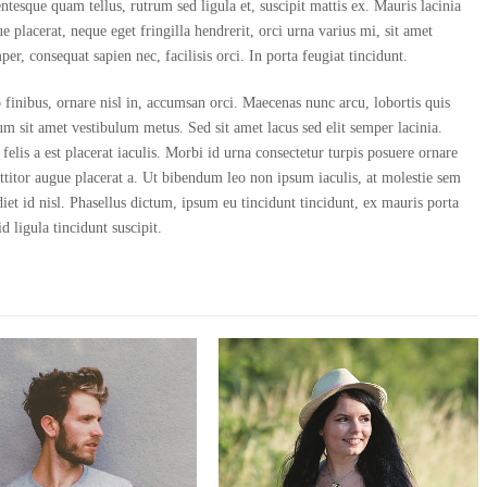
entesque quam tellus, rutrum sed ligula et, suscipit mattis ex. Mauris lacinia
ue placerat, neque eget fringilla hendrerit, orci urna varius mi, sit amet
er, consequat sapien nec, facilisis orci. In porta feugiat tincidunt.
finibus, ornare nisl in, accumsan orci. Maecenas nunc arcu, lobortis quis
m sit amet vestibulum metus. Sed sit amet lacus sed elit semper lacinia.
elis a est placerat iaculis. Morbi id urna consectetur turpis posuere ornare
titor augue placerat a. Ut bibendum leo non ipsum iaculis, at molestie sem
diet id nisl. Phasellus dictum, ipsum eu tincidunt tincidunt, ex mauris porta
id ligula tincidunt suscipit.