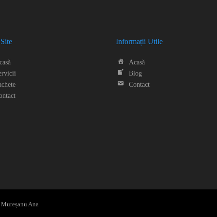
Site
Informații Utile
casă
Acasă
rvicii
Blog
achete
Contact
ontact
I. Mureșanu Ana