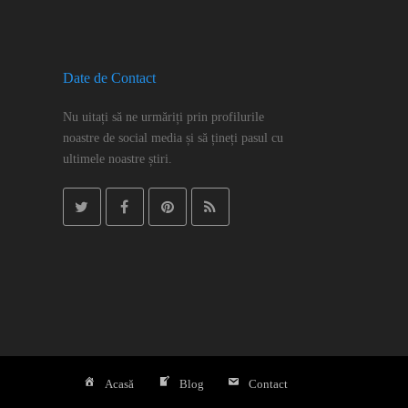
Date de Contact
Nu uitați să ne urmăriți prin profilurile
noastre de social media și să țineți pasul cu
ultimele noastre știri.
Twitter
Facebook
Pinterest
RSS
Acasă
Blog
Contact