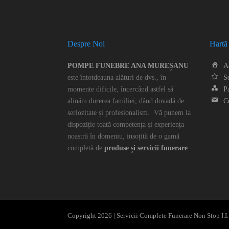
Despre Noi
Hartă 
POMPE FUNEBRE ANA MUREȘANU
A
este întotdeauna alături de dvs., în
Se
momente dificile, încercând astfel să
P
alinăm durerea familiei, dând dovadă de
C
seriozitate și profesionalism. Vă punem la
dispoziție toată competența și experiența
noastră în domeniu, insoțită de o gamă
completă de
produse și servicii funerare
.
Copyright 2026 | Servicii Complete Funerare Non Stop I.