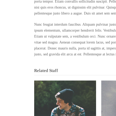
porta tempor. Etiam convallis sollicitudin suscipit. Pell
nisi quis eros rhoncus, ut dignissim elit pulvinar. Quisq
pellentesque justo libero a augue. Duis sit amet sem semp
Nunc feugiat interdum faucibus. Aliquam pulvinar justo 
ipsum elementum, ullamcorper hendrerit felis. Vestibulu
Etiam ut vulputate sem, a vestibulum orci. Nunc ornare f
vitae sed magna. Aenean consequat lorem lacus, sed port
placerat. Donec mauris nulla, porta id sagittis at, imper
justo, sed gravida elit arcu at est. Pellentesque at lectus 
Related Staff