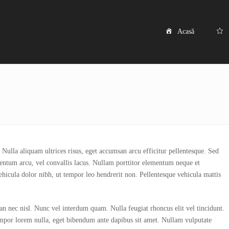
Acasă
 Nulla aliquam ultrices risus, eget accumsan arcu efficitur pellentesque. Sed
rmentum arcu, vel convallis lacus. Nullam porttitor elementum neque et
ehicula dolor nibh, ut tempor leo hendrerit non. Pellentesque vehicula mattis
n nec nisl. Nunc vel interdum quam. Nulla feugiat rhoncus elit vel tincidunt.
mpor lorem nulla, eget bibendum ante dapibus sit amet. Nullam vulputate