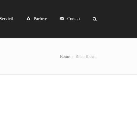
Servicii
Pachete
Contact
Home
»
Brian Brown